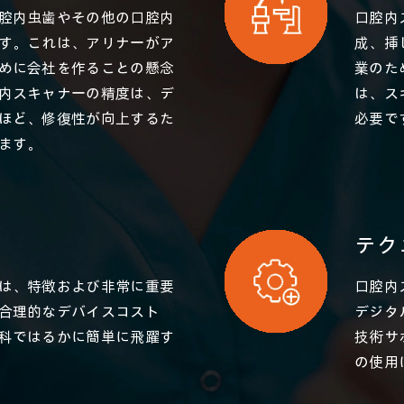
腔内虫歯やその他の口腔内
口腔内
す。これは、アリナーがア
成、挿
めに会社を作ることの懸念
業のた
内スキャナーの精度は、デ
は、ス
ほど、修復性が向上するた
必要で
ます。
テク
は、特徴および非常に重要
口腔内
合理的なデバイスコスト
デジタ
科ではるかに簡単に飛躍す
技術サ
の使用