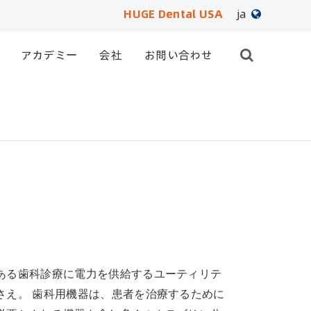
HUGE Dental USA
ja
English
アカデミー
会社
お問い合わせ
日本語
français
Deutsch
Español
русский
português
ある歯科診療に電力を供給するユーティリテ
العربية
さえ。 歯科用機器は、患者を治療するために