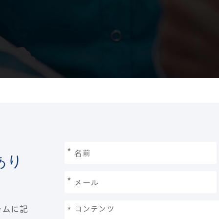
*
あり
*
ームに記
*