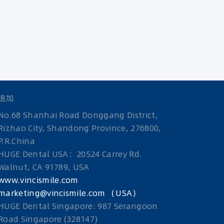
追加
No.68 Shanhai Road Donggang District,
Rizhao City, Shandong Province, 276800,
P.R.China
HUGE Dental USA：20524 Carrey Rd.
Walnut, CA 91789, USA
www.vincismile.com
marketing@vincismile.com （USA）
HUGE Dental Singapore: 987 Serangoon
Road Singapore (328147)