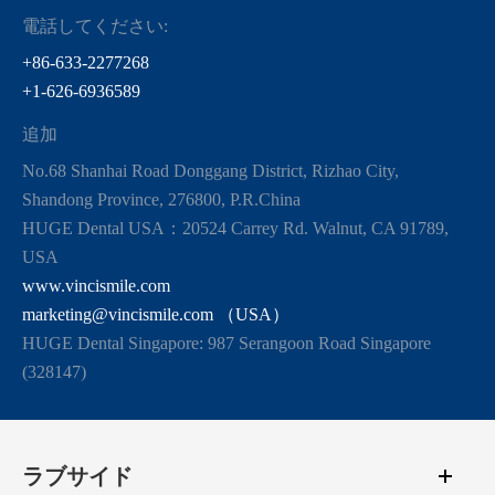
電話してください:
+86-633-2277268
+1-626-6936589
追加
No.68 Shanhai Road Donggang District, Rizhao City,
Shandong Province, 276800, P.R.China
HUGE Dental USA：20524 Carrey Rd. Walnut, CA 91789,
USA
www.vincismile.com
marketing@vincismile.com （USA）
HUGE Dental Singapore: 987 Serangoon Road Singapore
(328147)
ラブサイド