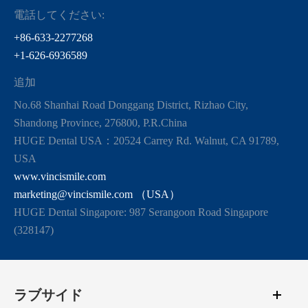
電話してください:
+86-633-2277268
+1-626-6936589
追加
No.68 Shanhai Road Donggang District, Rizhao City,
Shandong Province, 276800, P.R.China
HUGE Dental USA：20524 Carrey Rd. Walnut, CA 91789,
USA
www.vincismile.com
marketing@vincismile.com （USA）
HUGE Dental Singapore: 987 Serangoon Road Singapore
(328147)
ラブサイド