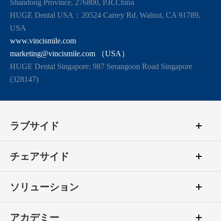
Shandong Province, 276800, P.R.China
HUGE Dental USA：20524 Carrey Rd. Walnut, CA 91789,
USA
www.vincismile.com
marketing@vincismile.com （USA）
HUGE Dental Singapore: 987 Serangoon Road Singapore
(328147)
ラブサイド
チェアサイド
ソリューション
アカデミー