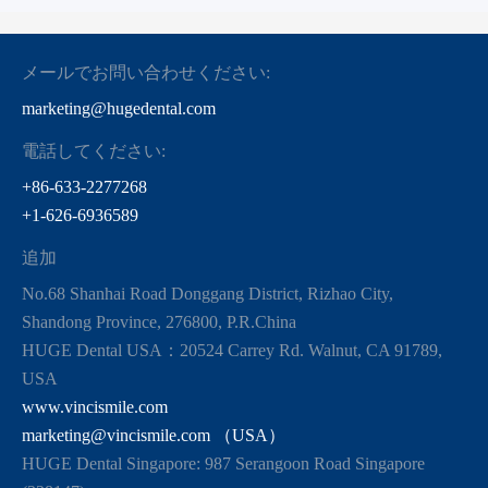
メールでお問い合わせください:
marketing@hugedental.com
電話してください:
+86-633-2277268
+1-626-6936589
追加
No.68 Shanhai Road Donggang District, Rizhao City,
Shandong Province, 276800, P.R.China
HUGE Dental USA：20524 Carrey Rd. Walnut, CA 91789,
USA
www.vincismile.com
marketing@vincismile.com （USA）
HUGE Dental Singapore: 987 Serangoon Road Singapore