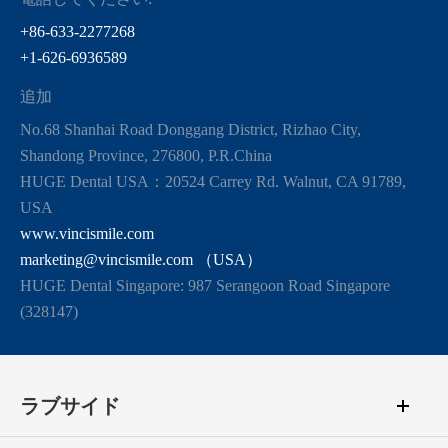
+86-633-2277268
+1-626-6936589
追加
No.68 Shanhai Road Donggang District, Rizhao City,
Shandong Province, 276800, P.R.China
HUGE Dental USA：20524 Carrey Rd. Walnut, CA 91789,
USA
www.vincismile.com
marketing@vincismile.com （USA）
HUGE Dental Singapore: 987 Serangoon Road Singapore
(328147)
ラブサイド