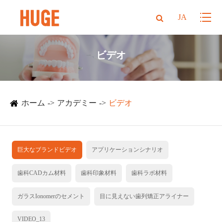
JA
ビデオ
ホーム
アカデミー
ビデオ
巨大なブランドビデオ
アプリケーションシナリオ
歯科CADカム材料
歯科印象材料
歯科ラボ材料
ガラスIonomerのセメント
目に見えない歯列矯正アライナー
VIDEO_13