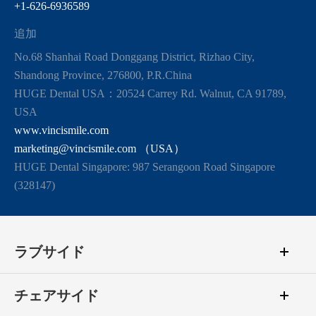
+1-626-6936589
追加
No.68 Shanhai Road Donggang District, Rizhao City,
Shandong Province, 276800, P.R.China
HUGE Dental USA：20524 Carrey Rd. Walnut, CA 91789,
USA
www.vincismile.com
marketing@vincismile.com （USA）
HUGE Dental Singapore: 987 Serangoon Road Singapore
(328147)
ラブサイド
チェアサイド