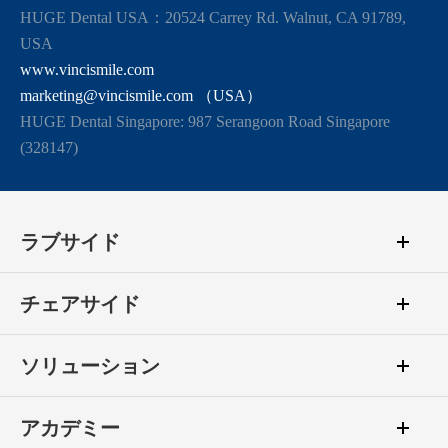
HUGE Dental USA：20524 Carrey Rd. Walnut, CA 91789,
USA
www.vincismile.com
marketing@vincismile.com （USA）
HUGE Dental Singapore: 987 Serangoon Road Singapore
(328147)
ラブサイド
チェアサイド
ソリューション
アカデミー