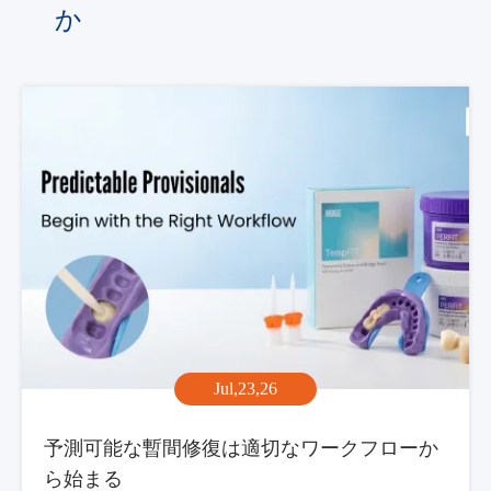
か
Jul,23,26
予測可能な暫間修復は適切なワークフローか
ら始まる