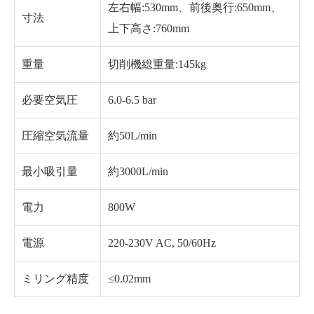
左右幅:530mm、前後奥行:650mm、
寸法
上下高さ:760mm
重量
切削機総重量:145kg
必要空気圧
6.0-6.5 bar
圧縮空気流量
約50L/min
最小吸引量
約3000L/min
電力
800W
電源
220-230V AC, 50/60Hz
ミリング精度
≤0.02mm